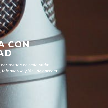
ÍA CON
TAD
se encuentran en cada onda!
 informativa y fácil de navegar.